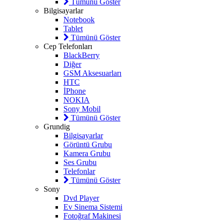
Tümünü Göster
Bilgisayarlar
Notebook
Tablet
Tümünü Göster
Cep Telefonları
BlackBerry
Diğer
GSM Aksesuarları
HTC
İPhone
NOKIA
Sony Mobil
Tümünü Göster
Grundig
Bilgisayarlar
Görüntü Grubu
Kamera Grubu
Ses Grubu
Telefonlar
Tümünü Göster
Sony
Dvd Player
Ev Sinema Sistemi
Fotoğraf Makinesi