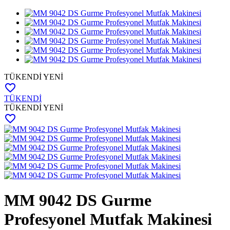
TÜKENDİ
YENİ
favorite_border
TÜKENDİ
TÜKENDİ
YENİ
favorite_border
MM 9042 DS Gurme
Profesyonel Mutfak Makinesi