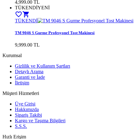
4,999.00
TL
TÜKENDİ
YENİ
favorite_border
shopping_cart
TÜKENDİ
TM 9046 S Gurme Profesyonel Tost Makinesi
9,999.00
TL
Kurumsal
Gizlilik ve Kullanım Şartları
Detaylı Arama
Garanti ve İade
İletişim
Müşteri Hizmetleri
Üye Girişi
Hakkımızda
Sipariş Takibi
Kargo ve Taşıma Bilgileri
S.S.S.
Hızlı Erişim