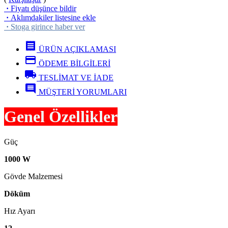
·
Fiyatı düşünce bildir
·
Aklımdakiler listesine ekle
·
Stoga girince haber ver
receipt
ÜRÜN AÇIKLAMASI
credit_card
ÖDEME BİLGİLERİ
local_shipping
TESLİMAT VE İADE
comment
MÜŞTERİ YORUMLARI
Genel Özellikler
Güç
1000 W
Gövde Malzemesi
Döküm
Hız Ayarı