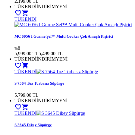
2,199.00
TL
TÜKENDİ
İNDİRİM
YENİ
favorite_border
shopping_cart
TÜKENDİ
MC 6056 I Gurme Şef™ Multi Cooker Çok Amaçlı Pişirici
8
%
5,999.00 TL
5,499.00
TL
TÜKENDİ
İNDİRİM
YENİ
favorite_border
shopping_cart
TÜKENDİ
S 7564 Toz Torbasız Süpürge
5,799.00
TL
TÜKENDİ
İNDİRİM
YENİ
favorite_border
shopping_cart
TÜKENDİ
S 3645 Dikey Süpürge