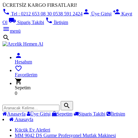
ÜCRETSİZ KARGO FIRSATLARI!
phone
person
person_add
Tel : 0212 653 08 30 0538 591 2424
Üye Girişi
Kayıt
local_shipping
phone
Ol
Sipariş Takibi
İletişim
menu
menü
search
person
Hesabım
favorite_border
Favorilerim
shopping_cart
Sepetim
0
search
Anasayfa
Üye Girişi
Sepetim
Sipariş Takibi
İletişim
Anasayfa
Küçük Ev Aletleri
MM 9042 DS Gurme Profesyonel Mutfak Makinesi