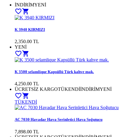
İNDİRİM
YENİ
favorite_border
shopping_cart
K 3940 KIRMIZI
2,350.00
TL
YENİ
favorite_border
shopping_cart
K 3500 selamlique Kapsüllü Türk kahve mak.
4,250.00
TL
ÜCRETSİZ KARGO
TÜKENDİ
İNDİRİM
YENİ
favorite_border
shopping_cart
TÜKENDİ
AC 7030 Havadar Hava Serinletici Hava Soğutucu
7,898.00
TL