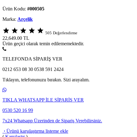
Ürün Kodu:
#000505
Marka:
Arçelik
star
star
star
star
star
505
Değerlendirme
22,649.00
TL
Ürün geçici olarak temin edilememektedir.
TELEFONDA SİPARİŞ VER
0212 653 08 30 0538 591 2424
Tıklayın, telefonunuzu bırakın. Sizi arayalım.
TIKLA WHATSAPP İLE SİPARİŞ VER
0530 520 16 99
7x24 Whatsapp Üzerinden de Sipariş Verebilirsiniz.
·
Ürünü karşılaştırma listeme ekle
(
Karşılaştır
)