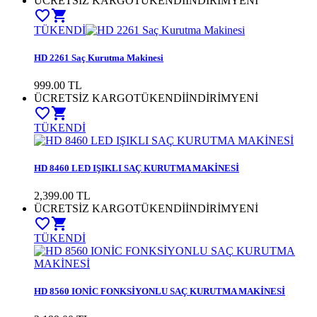
ÜCRETSİZ KARGO
TÜKENDİ
İNDİRİM
YENİ
favorite_border
shopping_cart
TÜKENDİ
HD 2261 Saç Kurutma Makinesi
999.00
TL
ÜCRETSİZ KARGO
TÜKENDİ
İNDİRİM
YENİ
favorite_border
shopping_cart
TÜKENDİ
HD 8460 LED IŞIKLI SAÇ KURUTMA MAKİNESİ
2,399.00
TL
ÜCRETSİZ KARGO
TÜKENDİ
İNDİRİM
YENİ
favorite_border
shopping_cart
TÜKENDİ
HD 8560 IONİC FONKSİYONLU SAÇ KURUTMA MAKİNESİ