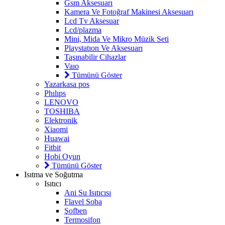
Gsm Aksesuarı
Kamera Ve Fotoğraf Makinesi Aksesuarı
Lcd Tv Aksesuar
Lcd/plazma
Mini, Mida Ve Mikro Müzik Seti
Playstatıon Ve Aksesuarı
Taşınabilir Cihazlar
Vaıo
Tümünü Göster
Yazarkasa pos
Phılıps
LENOVO
TOSHIBA
Elektronik
Xiaomi
Huawai
Fitbit
Hobi Oyun
Tümünü Göster
Isıtma ve Soğutma
Isıtıcı
Ani Su Isıtıcısı
Flavel Soba
Şofben
Termosifon