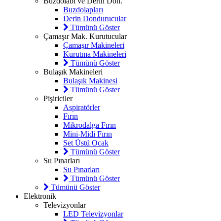
Buzdolabı ve Derin Don.
Buzdolapları
Derin Dondurucular
Tümünü Göster
Çamaşır Mak. Kurutucular
Çamaşır Makineleri
Kurutma Makineleri
Tümünü Göster
Bulaşık Makineleri
Bulaşık Makinesi
Tümünü Göster
Pişiriciler
Aspiratörler
Fırın
Mikrodalga Fırın
Mini-Midi Fırın
Set Üstü Ocak
Tümünü Göster
Su Pınarları
Su Pınarları
Tümünü Göster
Tümünü Göster
Elektronik
Televizyonlar
LED Televizyonlar