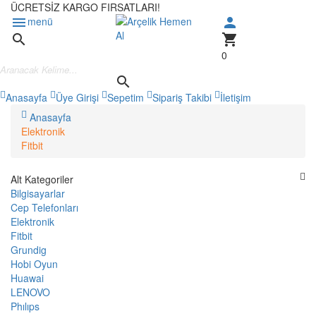
ÜCRETSİZ KARGO FIRSATLARI!
menu
menü
person
search
shopping_cart
0
search
Anasayfa
Üye Girişi
Sepetim
Sipariş Takibi
İletişim
Anasayfa
Elektronik
Fitbit
Alt Kategoriler
Bilgisayarlar
Cep Telefonları
Elektronik
Fitbit
Grundig
Hobi Oyun
Huawai
LENOVO
Phılıps