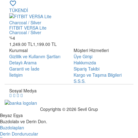
favorite_border
TÜKENDİ
FITBIT VERSA Lite
Charcoal / Silver
%
4
1,249.00 TL
1,199.00 TL
Kurumsal
Müşteri Hizmetleri
Gizlilik ve Kullanım Şartları
Üye Girişi
Detaylı Arama
Hakkımızda
Garanti ve İade
Sipariş Takibi
İletişim
Kargo ve Taşıma Bilgileri
S.S.S.
Sosyal Medya
Copyrights © 2026 Sevil Grup
Beyaz Eşya
Buzdolabı ve Derin Don.
Buzdolapları
Derin Dondurucular