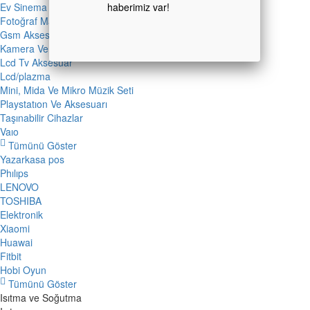
Ev Sinema Sistemi
Fotoğraf Makinesi
Gsm Aksesuarı
Kamera Ve Fotoğraf Makinesi Aksesuarı
Lcd Tv Aksesuar
Lcd/plazma
Mini, Mida Ve Mikro Müzik Seti
Playstatıon Ve Aksesuarı
Taşınabilir Cihazlar
Vaıo
Tümünü Göster
Yazarkasa pos
Phılıps
LENOVO
TOSHIBA
Elektronik
Xiaomi
Huawai
Fitbit
Hobi Oyun
Tümünü Göster
Isıtma ve Soğutma