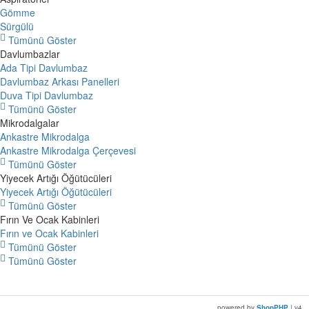
Gömme
Sürgülü
Tümünü Göster
Davlumbazlar
Ada Tipi Davlumbaz
Davlumbaz Arkası Panelleri
Duva Tipi Davlumbaz
Tümünü Göster
Mikrodalgalar
Ankastre Mikrodalga
Ankastre Mikrodalga Çerçevesi
Tümünü Göster
Yiyecek Artığı Öğütücüleri
Yiyecek Artığı Öğütücüleri
Tümünü Göster
Fırın Ve Ocak Kabinleri
Fırın ve Ocak Kabinleri
Tümünü Göster
Tümünü Göster
sex shop
sex shop
sex shop
sex shop
sex shop
sex shop
sex shop
sex shop
powered by
ShopPHP
| v4