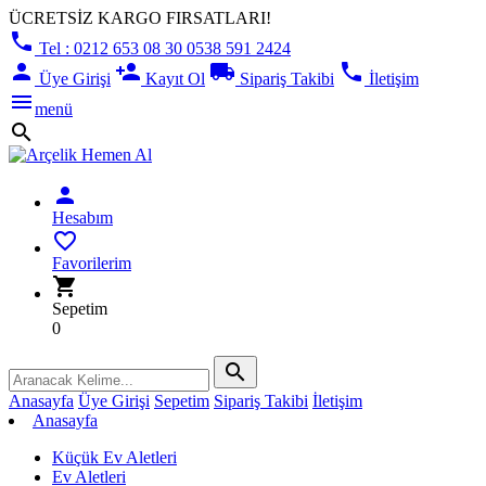
ÜCRETSİZ KARGO FIRSATLARI!
phone
Tel : 0212 653 08 30 0538 591 2424
person
person_add
local_shipping
phone
Üye Girişi
Kayıt Ol
Sipariş Takibi
İletişim
menu
menü
search
person
Hesabım
favorite_border
Favorilerim
shopping_cart
Sepetim
0
search
Anasayfa
Üye Girişi
Sepetim
Sipariş Takibi
İletişim
Anasayfa
Küçük Ev Aletleri
Ev Aletleri