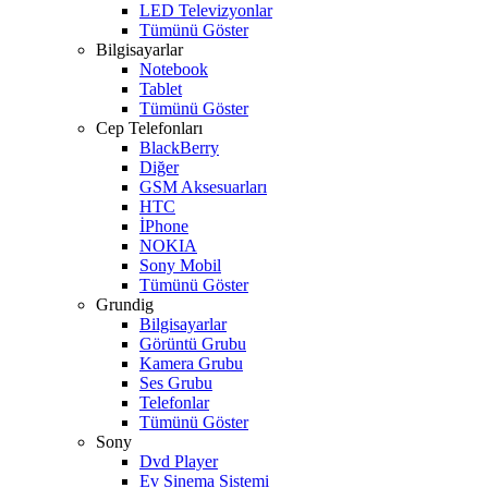
LED Televizyonlar
Tümünü Göster
Bilgisayarlar
Notebook
Tablet
Tümünü Göster
Cep Telefonları
BlackBerry
Diğer
GSM Aksesuarları
HTC
İPhone
NOKIA
Sony Mobil
Tümünü Göster
Grundig
Bilgisayarlar
Görüntü Grubu
Kamera Grubu
Ses Grubu
Telefonlar
Tümünü Göster
Sony
Dvd Player
Ev Sinema Sistemi