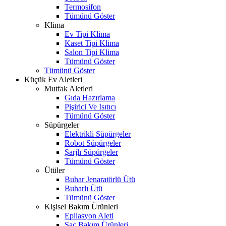
Termosifon
Tümünü Göster
Klima
Ev Tipi Klima
Kaset Tipi Klima
Salon Tipi Klima
Tümünü Göster
Tümünü Göster
Küçük Ev Aletleri
Mutfak Aletleri
Gıda Hazırlama
Pişirici Ve Isıtıcı
Tümünü Göster
Süpürgeler
Elektrikli Süpürgeler
Robot Süpürgeler
Şarjlı Süpürgeler
Tümünü Göster
Ütüler
Buhar Jenaratörlü Ütü
Buharlı Ütü
Tümünü Göster
Kişisel Bakım Ürünleri
Epilasyon Aleti
Saç Bakım Ürünleri