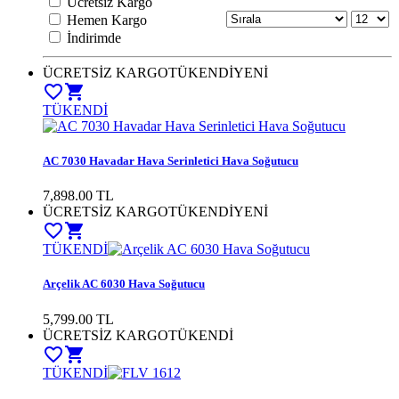
Ücretsiz Kargo
Hemen Kargo
İndirimde
ÜCRETSİZ KARGO
TÜKENDİ
YENİ
favorite_border
shopping_cart
TÜKENDİ
AC 7030 Havadar Hava Serinletici Hava Soğutucu
7,898.00 TL
ÜCRETSİZ KARGO
TÜKENDİ
YENİ
favorite_border
shopping_cart
TÜKENDİ
Arçelik AC 6030 Hava Soğutucu
5,799.00 TL
ÜCRETSİZ KARGO
TÜKENDİ
favorite_border
shopping_cart
TÜKENDİ