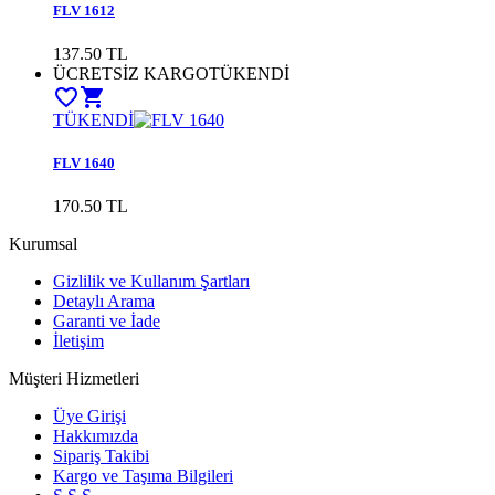
FLV 1612
137.50 TL
ÜCRETSİZ KARGO
TÜKENDİ
favorite_border
shopping_cart
TÜKENDİ
FLV 1640
170.50 TL
Kurumsal
Gizlilik ve Kullanım Şartları
Detaylı Arama
Garanti ve İade
İletişim
Müşteri Hizmetleri
Üye Girişi
Hakkımızda
Sipariş Takibi
Kargo ve Taşıma Bilgileri