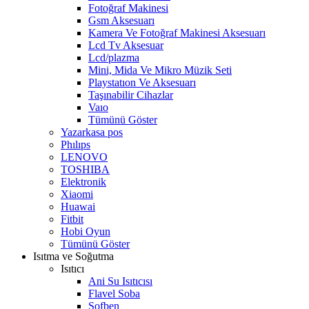
Fotoğraf Makinesi
Gsm Aksesuarı
Kamera Ve Fotoğraf Makinesi Aksesuarı
Lcd Tv Aksesuar
Lcd/plazma
Mini, Mida Ve Mikro Müzik Seti
Playstatıon Ve Aksesuarı
Taşınabilir Cihazlar
Vaıo
Tümünü Göster
Yazarkasa pos
Phılıps
LENOVO
TOSHIBA
Elektronik
Xiaomi
Huawai
Fitbit
Hobi Oyun
Tümünü Göster
Isıtma ve Soğutma
Isıtıcı
Ani Su Isıtıcısı
Flavel Soba
Şofben