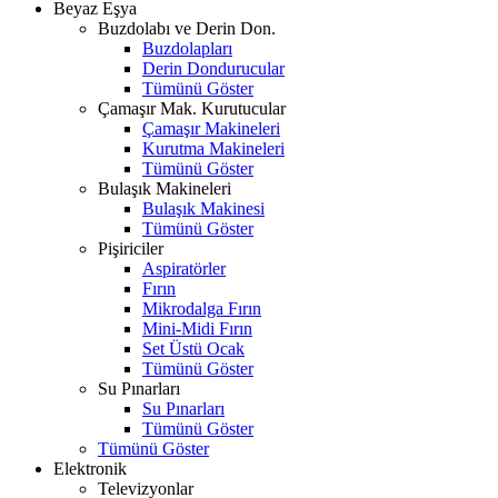
Beyaz Eşya
Buzdolabı ve Derin Don.
Buzdolapları
Derin Dondurucular
Tümünü Göster
Çamaşır Mak. Kurutucular
Çamaşır Makineleri
Kurutma Makineleri
Tümünü Göster
Bulaşık Makineleri
Bulaşık Makinesi
Tümünü Göster
Pişiriciler
Aspiratörler
Fırın
Mikrodalga Fırın
Mini-Midi Fırın
Set Üstü Ocak
Tümünü Göster
Su Pınarları
Su Pınarları
Tümünü Göster
Tümünü Göster
Elektronik
Televizyonlar