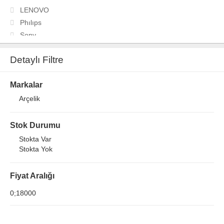
LENOVO
Phılıps
Sony
Televizyonlar
Detaylı Filtre
TOSHIBA
Xiaomi
Markalar
Yazarkasa pos
Arçelik
Stok Durumu
Stokta Var
Stokta Yok
Fiyat Aralığı