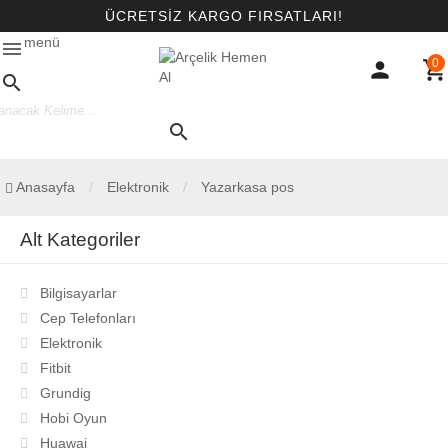
ÜCRETSİZ KARGO FIRSATLARI!
menü
menu
0
person
shopping_cart
search
search
Anasayfa
Elektronik
Yazarkasa pos
Alt Kategoriler
Bilgisayarlar
Cep Telefonları
Elektronik
Fitbit
Grundig
Hobi Oyun
Huawai