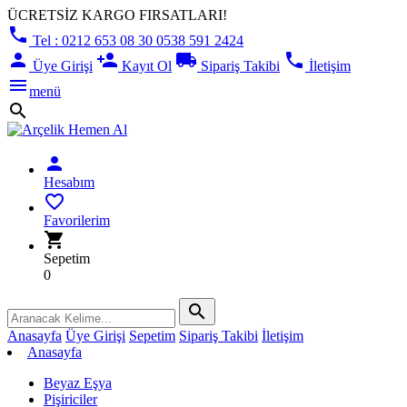
ÜCRETSİZ KARGO FIRSATLARI!
phone
Tel : 0212 653 08 30 0538 591 2424
person
person_add
local_shipping
phone
Üye Girişi
Kayıt Ol
Sipariş Takibi
İletişim
menu
menü
search
person
Hesabım
favorite_border
Favorilerim
shopping_cart
Sepetim
0
search
Anasayfa
Üye Girişi
Sepetim
Sipariş Takibi
İletişim
Anasayfa
Beyaz Eşya
Pişiriciler