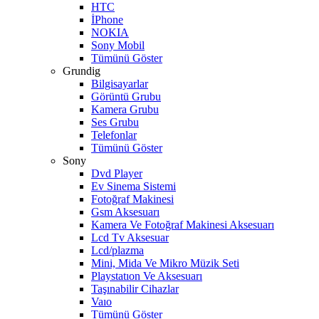
HTC
İPhone
NOKIA
Sony Mobil
Tümünü Göster
Grundig
Bilgisayarlar
Görüntü Grubu
Kamera Grubu
Ses Grubu
Telefonlar
Tümünü Göster
Sony
Dvd Player
Ev Sinema Sistemi
Fotoğraf Makinesi
Gsm Aksesuarı
Kamera Ve Fotoğraf Makinesi Aksesuarı
Lcd Tv Aksesuar
Lcd/plazma
Mini, Mida Ve Mikro Müzik Seti
Playstatıon Ve Aksesuarı
Taşınabilir Cihazlar
Vaıo
Tümünü Göster