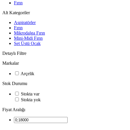
Fırın
Alt Kategoriler
Aspiratörler
Fırın
Mikrodalga Fırın
Mini-Midi Fırın
Set Üstü Ocak
Detaylı Filtre
Markalar
Arçelik
Stok Durumu
Stokta var
Stokta yok
Fiyat Aralığı