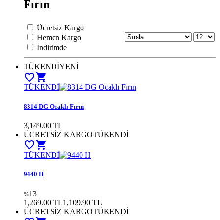
Fırın
Ücretsiz Kargo
Hemen Kargo
İndirimde
TÜKENDİ
YENİ
favorite_border
shopping_cart
TÜKENDİ
8314 DG Ocaklı Fırın
3,149.00 TL
ÜCRETSİZ KARGO
TÜKENDİ
favorite_border
shopping_cart
TÜKENDİ
9440 H
13
%
1,269.00 TL
1,109.90 TL
ÜCRETSİZ KARGO
TÜKENDİ