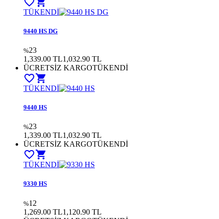
favorite_border
shopping_cart
TÜKENDİ
9440 HS DG
23
%
1,339.00 TL
1,032.90 TL
ÜCRETSİZ KARGO
TÜKENDİ
favorite_border
shopping_cart
TÜKENDİ
9440 HS
23
%
1,339.00 TL
1,032.90 TL
ÜCRETSİZ KARGO
TÜKENDİ
favorite_border
shopping_cart
TÜKENDİ
9330 HS
12
%
1,269.00 TL
1,120.90 TL