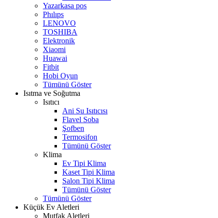
Yazarkasa pos
Phılıps
LENOVO
TOSHIBA
Elektronik
Xiaomi
Huawai
Fitbit
Hobi Oyun
Tümünü Göster
Isıtma ve Soğutma
Isıtıcı
Ani Su Isıtıcısı
Flavel Soba
Şofben
Termosifon
Tümünü Göster
Klima
Ev Tipi Klima
Kaset Tipi Klima
Salon Tipi Klima
Tümünü Göster
Tümünü Göster
Küçük Ev Aletleri
Mutfak Aletleri