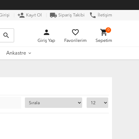
person_add
local_shipping
phone
irişi
Kayıt Ol
Sipariş Takibi
İletişim
person
favorite_border
shopping_cart
0
search
Giriş Yap
Favorilerim
Sepetim
Ankastre