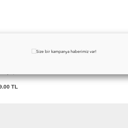
TÜKENDİ
Berry Apollo 9360 white
9.00 TL