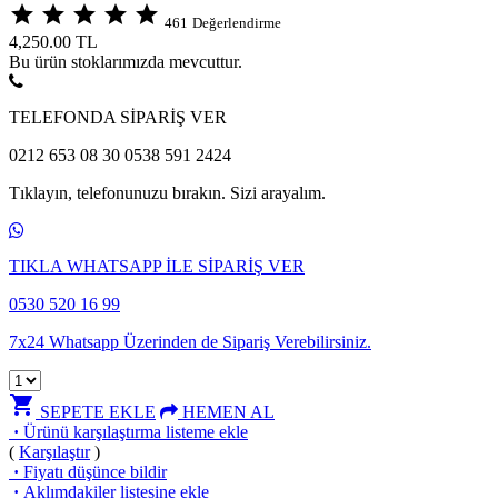
star
star
star
star
star
461
Değerlendirme
4,250.00
TL
Bu ürün stoklarımızda mevcuttur.
TELEFONDA SİPARİŞ VER
0212 653 08 30 0538 591 2424
Tıklayın, telefonunuzu bırakın. Sizi arayalım.
TIKLA WHATSAPP İLE SİPARİŞ VER
0530 520 16 99
7x24 Whatsapp Üzerinden de Sipariş Verebilirsiniz.
shopping_cart
SEPETE EKLE
HEMEN AL
·
Ürünü karşılaştırma listeme ekle
(
Karşılaştır
)
·
Fiyatı düşünce bildir
·
Aklımdakiler listesine ekle