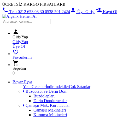
ÜCRETSİZ KARGO FIRSATLARI!
phone
person
person_add
Tel : 0212 653 08 30 0538 591 2424
Üye Girişi
Kayıt O
person
Giriş Yap
Giriş Yap
Üye Ol
favorite_border
Favorilerim
shopping_cart
Sepetim
0
Beyaz Eşya
Yeni Gelenler
İndirimdekiler
Çok Satanlar
Buzdolabı ve Derin Don.
Buzdolapları
Derin Dondurucular
Çamaşır Mak. Kurutucular
Çamaşır Makineleri
Kurutma Makineleri