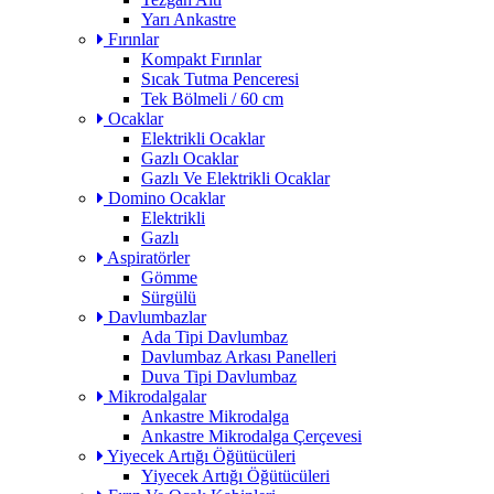
Yarı Ankastre
Fırınlar
Kompakt Fırınlar
Sıcak Tutma Penceresi
Tek Bölmeli / 60 cm
Ocaklar
Elektrikli Ocaklar
Gazlı Ocaklar
Gazlı Ve Elektrikli Ocaklar
Domino Ocaklar
Elektrikli
Gazlı
Aspiratörler
Gömme
Sürgülü
Davlumbazlar
Ada Tipi Davlumbaz
Davlumbaz Arkası Panelleri
Duva Tipi Davlumbaz
Mikrodalgalar
Ankastre Mikrodalga
Ankastre Mikrodalga Çerçevesi
Yiyecek Artığı Öğütücüleri
Yiyecek Artığı Öğütücüleri