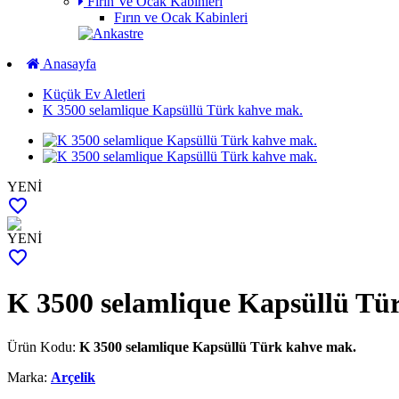
Fırın Ve Ocak Kabinleri
Fırın ve Ocak Kabinleri
Anasayfa
Küçük Ev Aletleri
K 3500 selamlique Kapsüllü Türk kahve mak.
YENİ
favorite_border
YENİ
favorite_border
K 3500 selamlique Kapsüllü Tü
Ürün Kodu:
K 3500 selamlique Kapsüllü Türk kahve mak.
Marka:
Arçelik