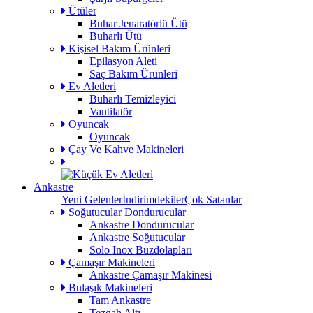
Ütüler
Buhar Jenaratörlü Ütü
Buharlı Ütü
Kişisel Bakım Ürünleri
Epilasyon Aleti
Saç Bakım Ürünleri
Ev Aletleri
Buharlı Temizleyici
Vantilatör
Oyuncak
Oyuncak
Çay Ve Kahve Makineleri
Ankastre
Yeni Gelenler
İndirimdekiler
Çok Satanlar
Soğutucular Dondurucular
Ankastre Dondurucular
Ankastre Soğutucular
Solo Inox Buzdolapları
Çamaşır Makineleri
Ankastre Çamaşır Makinesi
Bulaşık Makineleri
Tam Ankastre
Tezgah Altı