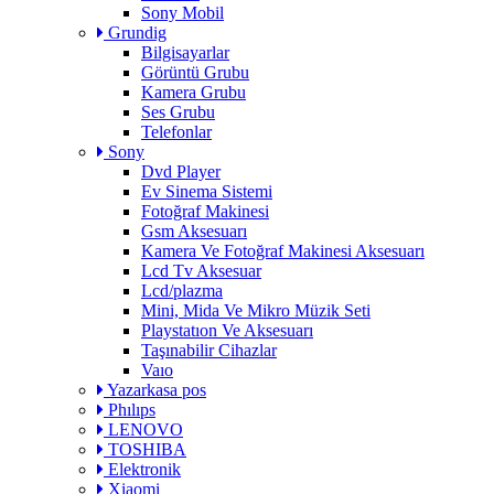
Sony Mobil
Grundig
Bilgisayarlar
Görüntü Grubu
Kamera Grubu
Ses Grubu
Telefonlar
Sony
Dvd Player
Ev Sinema Sistemi
Fotoğraf Makinesi
Gsm Aksesuarı
Kamera Ve Fotoğraf Makinesi Aksesuarı
Lcd Tv Aksesuar
Lcd/plazma
Mini, Mida Ve Mikro Müzik Seti
Playstatıon Ve Aksesuarı
Taşınabilir Cihazlar
Vaıo
Yazarkasa pos
Phılıps
LENOVO
TOSHIBA
Elektronik
Xiaomi