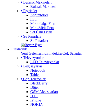
Bulaşık Makineleri
Bulaşık Makinesi
Pişiriciler
Aspiratörler
Fırın
Mikrodalga Fırın
Mini-Midi Fırın
Set Üstü Ocak
Su Pınarları
Su Pınarları
Elektronik
Yeni Gelenler
İndirimdekiler
Çok Satanlar
Televizyonlar
LED Televizyonlar
Bilgisayarlar
Notebook
Tablet
Cep Telefonları
BlackBerry
Diğer
GSM Aksesuarları
HTC
İPhone
NOKIA