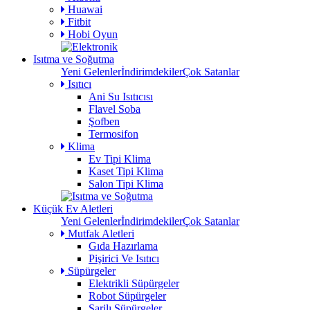
Huawai
Fitbit
Hobi Oyun
Isıtma ve Soğutma
Yeni Gelenler
İndirimdekiler
Çok Satanlar
Isıtıcı
Ani Su Isıtıcısı
Flavel Soba
Şofben
Termosifon
Klima
Ev Tipi Klima
Kaset Tipi Klima
Salon Tipi Klima
Küçük Ev Aletleri
Yeni Gelenler
İndirimdekiler
Çok Satanlar
Mutfak Aletleri
Gıda Hazırlama
Pişirici Ve Isıtıcı
Süpürgeler
Elektrikli Süpürgeler
Robot Süpürgeler
Şarjlı Süpürgeler